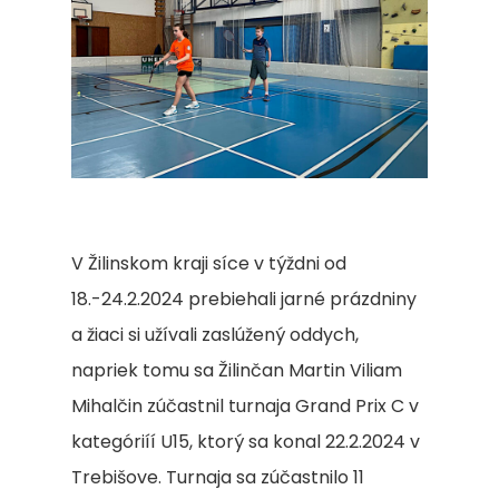
V Žilinskom kraji síce v týždni od
18.-24.2.2024 prebiehali jarné prázdniny
a žiaci si užívali zaslúžený oddych,
napriek tomu sa Žilinčan Martin Viliam
Mihalčin zúčastnil turnaja Grand Prix C v
kategóriíí U15, ktorý sa konal 22.2.2024 v
Trebišove. Turnaja sa zúčastnilo 11