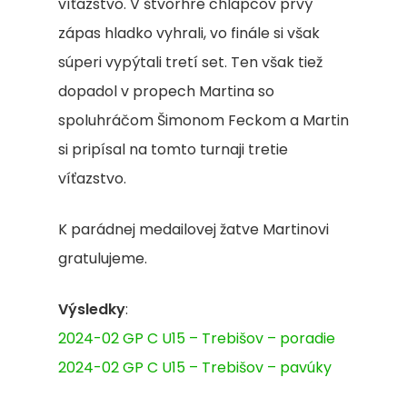
víťazstvo. V štvorhre chlapcov prvý
zápas hladko vyhrali, vo finále si však
súperi vypýtali tretí set. Ten však tiež
Domov
dopadol v propech Martina so
spoluhráčom Šimonom Feckom a Martin
Bedminton
si pripísal na tomto turnaji tretie
Klub
víťazstvo.
Tréningy
K parádnej medailovej žatve Martinovi
gratulujeme.
Galéria
Partneri
Výsledky
:
2024-02 GP C U15 – Trebišov – poradie
2%
2024-02 GP C U15 – Trebišov – pavúky
Kontakt