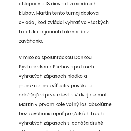
chlapcov a 18 dievčat zo siedmich
klubov. Martin tento turnaj doslova
ovládol, keď zvládol vyhrať vo všetkých
troch kategóriach takmer bez
zaváhania.
V mixe so spoluhráčkou Dankou
Bystrianskou z Púchova po troch
vyhratých zápasoch hladko a
jednoznačne zvíťazili v pavúku a
odnášajú si prvé miesto. V dvojhre mal
Martin v prvom kole voľný los, absolútne
bez zaváhania opäť po ďalších troch
vyhratých zápasoch si odnáša druhé