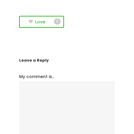
Love
0
Leave a Reply
My comment is..