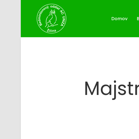
Domov
Majst