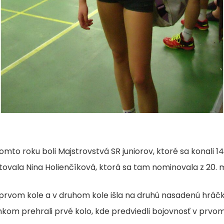
 roku boli Majstrovstvá SR juniorov, ktoré sa konali 14.-15
tovala Nina Holienčíková, ktorá sa tam nominovala z 20. m
v prvom kole a v druhom kole išla na druhú nasadenú hráčk
kom prehrali prvé kolo, kde predviedli bojovnosť v prvo