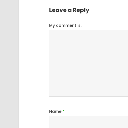
Leave a Reply
My comment is..
Name
*