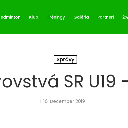
Bedminton
Klub
Tréningy
Galéria
Partneri
2
Správy
rovstvá SR U19 –
16. December 2019